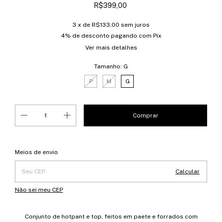
R$399,00
3
x de
R$133,00
sem juros
4% de desconto
pagando com Pix
Ver mais detalhes
Tamanho:
G
P
M
G
Entregas para o CEP:
Alterar CEP
Meios de envio
Calcular
Não sei meu CEP
Conjunto de hotpant e top, feitos em paete e forrados com