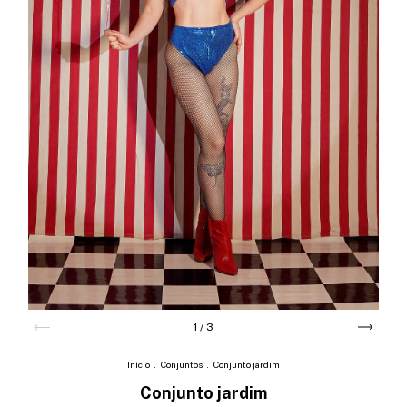
1
/
3
Início
.
Conjuntos
.
Conjunto jardim
Conjunto jardim