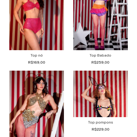
Top nó
Top Babado
R$169,00
R$259,00
Top pompons
R$229,00