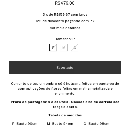
R$479,00
3
x de
R$159,67
sem juros
4% de desconto
pagando com Pix
Ver mais detalhes
Tamanho:
P
P
M
G
Conjunto de top um ombro só é hotpant, feitos em paete verde
com aplicações de flores feitas em malha metalizada e
enchimento.
Prazo de postagem: 4 dias úteis - Nossos dias de correio são
terça e sexta.
Tabela de medidas
P - Busto 90cm M - Busto 94cm G - Busto 98cm