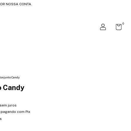
 POR NOSSA CONTA.
0
Conjunto Candy
o Candy
sem juros
pagando com Pix
s