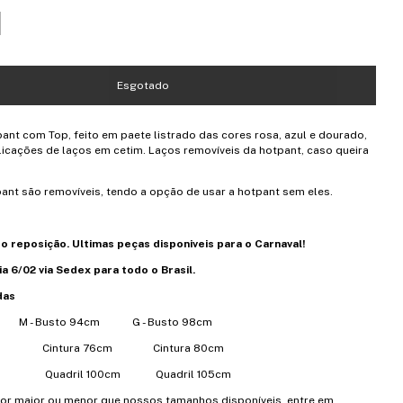
ant com Top, feito em paete listrado das cores rosa, azul e dourado,
cações de laços em cetim. Laços removíveis da hotpant, caso queira
ant são removíveis, tendo a opção de usar a hotpant sem eles.
 reposição. Ultimas peças disponiveis para o Carnaval!
 6/02 via Sedex para todo o Brasil.
das
0cm M - Busto 94cm G - Busto 98cm
cm Cintura 76cm Cintura 80cm
m Quadril 100cm Quadril 105cm
for maior ou menor que nossos tamanhos disponíveis, entre em