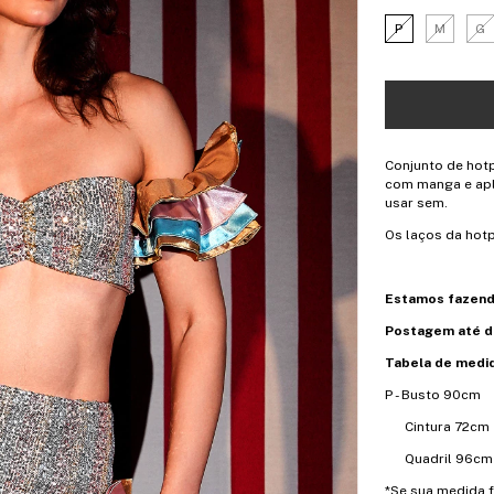
P
M
G
Conjunto de hotp
com manga e apli
usar sem.
Os laços da hotp
Estamos fazendo
Postagem até dia
Tabela de medi
P - Busto 9
Cintura 72
Quadril 96c
*Se sua medida 