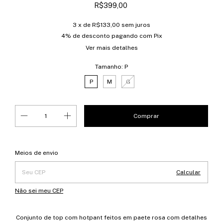
R$399,00
3
x de
R$133,00
sem juros
4% de desconto
pagando com Pix
Ver mais detalhes
Tamanho:
P
P
M
G
Entregas para o CEP:
Alterar CEP
Meios de envio
Calcular
Não sei meu CEP
Conjunto de top com hotpant feitos em paete rosa com detalhes