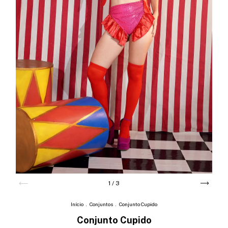
1
/
3
Início
.
Conjuntos
.
Conjunto Cupido
Conjunto Cupido