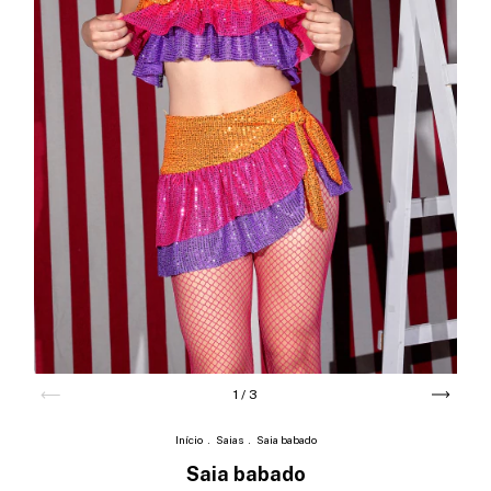
1
/
3
Início
.
Saias
.
Saia babado
Saia babado