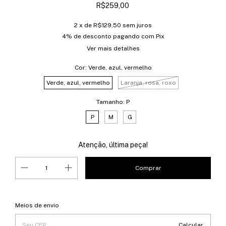
R$259,00
2
x de
R$129,50
sem juros
4% de desconto
pagando com Pix
Ver mais detalhes
Cor:
Verde, azul, vermelho
Verde, azul, vermelho
Laranja, rosa, roxo
Tamanho:
P
P
M
G
Atenção, última peça!
Entregas para o CEP:
Alterar CEP
Meios de envio
Calcular