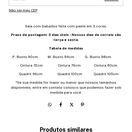
Não sei meu CEP
Saia com babados feita com paete em 3 cores.
Prazo de postagem: 3 dias úteis - Nossos dias de correio são
terça e sexta.
Tabela de medidas
P - Busto 90cm M - Busto 94cm G - Busto 98cm
Cintura 72cm Cintura 76cm Cintura 80cm
Quadril 96cm Quadril 100cm Quadril 105cm
*Se sua medida for maior ou menor que nossos tamanhos
disponíveis, entre em contato conosco que podemos fazer sob
medida para você.
Produtos similares