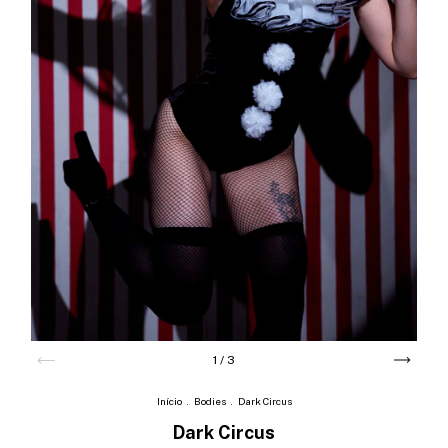
1
/
3
Início
.
Bodies
.
Dark Circus
Dark Circus