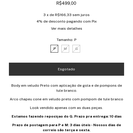
R$499,00
3
x de
R$166,33
sem juros
4% de desconto
pagando com Pix
Ver mais detalhes
Tamanho:
P
P
M
G
Body em veludo Preto com aplicação de gola e de pompons de
tule branco.
Arco chapeu cone em veludo preto com pompom de tule branco
Look vendido apenas com as duas peças.
Estamos fazendo reposiçao do G. Prazo pra entrega: 10 dias
Prazo de postagem para P e M: 3 dias úteis - Nossos dias de
correio são terça e sexta.